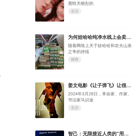
鹿晗关晓彤的
生活
为何娃哈哈纯净水线上会卖断货？
随着网络上关于娃哈哈和农夫山泉
之争的持续
财商
学
姜文电影《让子弹飞》让很多人认识了传奇作家马识途
2024年3月28日，革命家、作家、
书法家马识途
生活
智己：无限接近人类的“用直觉”开车