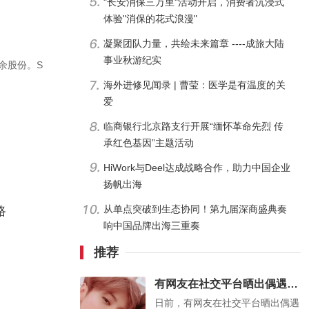
"长安消保三万里"活动开启，消费者沉浸式
体验"消保的花式浪漫"
凝聚团队力量，共绘未来篇章 ----成旅大陆
事业秋游纪实
其余股份。S
海外进修见闻录 | 曹莹：医学是有温度的关
爱
临商银行北京路支行开展“缅怀革命先烈 传
承红色基因”主题活动
HiWork与Deel达成战略合作，助力中国企业
扬帆出海
从单点突破到生态协同！第九届深商盛典奏
路
响中国品牌出海三重奏
推荐
有网友在社交平台晒出偶遇鹿晗关晓彤的照片
日前，有网友在社交平台晒出偶遇