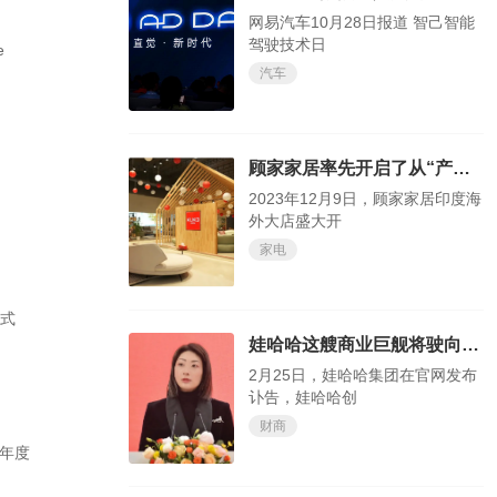
网易汽车10月28日报道 智己智能
驾驶技术日
e
汽车
顾家家居率先开启了从“产品出海”到“品牌出海”的新阶段
2023年12月9日，顾家家居印度海
外大店盛大开
家电
正式
娃哈哈这艘商业巨舰将驶向何方，我们试目以待
2月25日，娃哈哈集团在官网发布
讣告，娃哈哈创
财商
年半年度