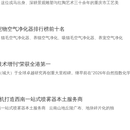
。这位戎马出身、深耕景观雕塑与红陶艺术三十余年的重庆市工艺美
宠物空气净化器排行榜前十名
、猫毛空气净化器、养猫空气净化、吸猫毛空气净化器、养宠空气净化
技术增刊”荣获全港第一
大学（城大）于全球卓越研究再创重大里程碑。继早前在“2026年自然指数化
机打造西南一站式喷雾器本土服务商
扎根昆明适配高原山地！云南凯峰农机打造西南一站式喷雾器本土服务商 云南山地丘陵广布、地块碎片化的独