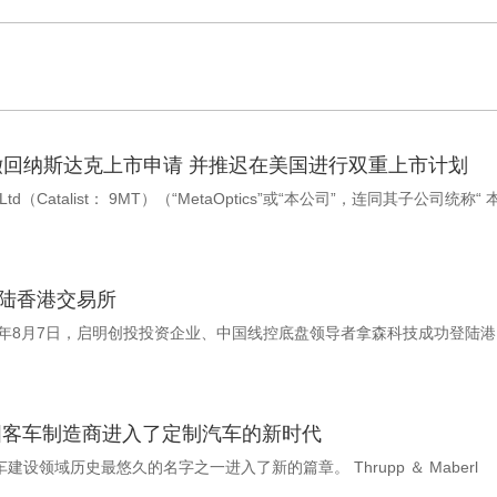
业化 撤回纳斯达克上市申请 并推迟在美国进行双重上市计划
Ltd（Catalist： 9MT）（“MetaOptics”或“本公司”，连同其子公司统称“ 
陆香港交易所
日 美通社 －－ 北京时间2026年8月7日，启明创投投资企业、中国线控底盘领导者拿森科技成功登陆港
久的英国客车制造商进入了定制汽车的新时代
英国考文垂2026年8月7日 美通社 －－ 英国汽车建设领域历史最悠久的名字之一进入了新的篇章。 Thrupp ＆ Maberl