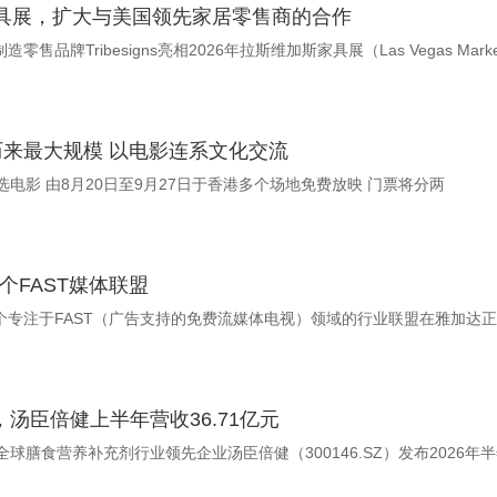
维加斯家具展，扩大与美国领先家居零售商的合作
售品牌Tribesigns亮相2026年拉斯维加斯家具展（Las Vegas Mark
 历来最大规模 以电影连系文化交流
今届电影节首次迎来东帝汶参与 呈献逾30部精选电影 由8月20日至9月27日于香港多个场地免费放映 门票将分两
首个FAST媒体联盟
2026年8月7日 美通社 －－ 印尼首个专注于FAST（广告支持的免费流媒体电视）领域的行业联盟在雅加达
汤臣倍健上半年营收36.71亿元
日 美通社 －－ 8月7日晚间，全球膳食营养补充剂行业领先企业汤臣倍健（300146.SZ）发布2026