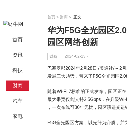
首页
>
财商
>
正文
华为F5G全光园区2
首页
园区网络创新
资讯
2024-02-29 ·
财商
巴塞罗那2024年2月28日 /美通社/ 
科技
发展三大趋势，带来了F5G全光园区2
财商
随着Wi-Fi 7标准的正式发布，园区正
最大带宽仅能支持2.5Gbps，在升级
汽车
，一次布线可30年无忧，园区演进光进
家电
F5G全光园区方案，以光纤为介质，