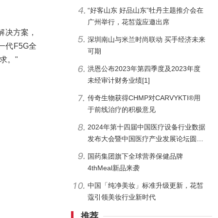
“好客山东 好品山东”牡丹主题推介会在
广州举行，花皙蔻应邀出席
区解决方案，
深圳南山与米兰时尚联动 买手经济未来
一代F5G全
可期
需求。"
洪恩公布2023年第四季度及2023年度
未经审计财务业绩[1]
传奇生物获得CHMP对CARVYKTI®用
于前线治疗的积极意见
2024年第十四届中国医疗设备行业数据
发布大会暨中国医疗产业发展论坛圆满
举办
国药集团旗下全球营养保健品牌
4thMeal新品来袭
中国「纯净美妆」标准升级更新，花皙
蔻引领美妆行业新时代
推荐