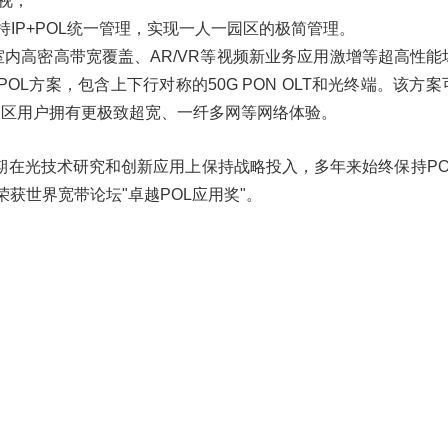
可视；
支持IP+POL统一管理，实现一人一园区的极简管理。
、办公室内高密高带宽覆盖、AR/VR等视频新业务应用激增等超高性
POL方案，包含上下行对称的50G PON OLT和光终端。该方
使得园区用户拥有更极致超宽、一纤多网等网络体验。
期在光技术研究和创新应用上保持战略投入，多年来始终保持PO
荣获世界宽带论坛"卓越POL应用奖"。