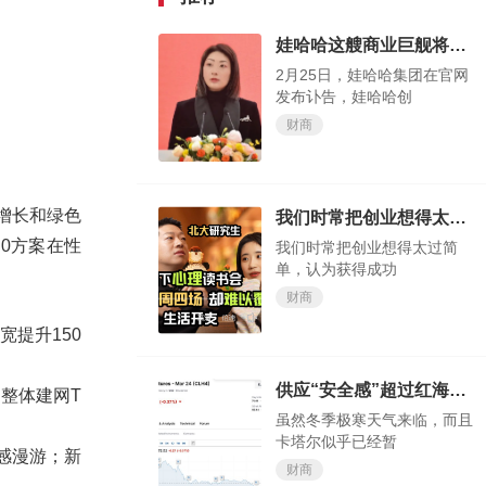
娃哈哈这艘商业巨舰将驶向何方，我们试目以待
2月25日，娃哈哈集团在官网
发布讣告，娃哈哈创
财商
增长和绿色
我们时常把创业想得太过简单，认为获得成功轻而易举
.0方案在性
我们时常把创业想得太过简
单，认为获得成功
财商
宽提升150
供应“安全感”超过红海“危机感”？欧洲天然气价格大跌
整体建网T
虽然冬季极寒天气来临，而且
卡塔尔似乎已经暂
无感漫游；新
财商