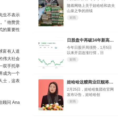
随着网络上关于娃哈哈和农夫
山泉之争的持续
先生不表示
财商
就。
"
他赞赏
式的重要性
日股盘中再破34年新高，今年还涨得动吗？
今年日股开局强势，1月5日
彰全球富有人道
以来开启连涨行情，日
的伟大社会
财商
一双手托举
界成为一个
人士，这表
娃哈哈这艘商业巨舰将驶向何方，我们试目以待
2月25日，娃哈哈集团在官网
发布讣告，娃哈哈创
财商
治顾问 Ana