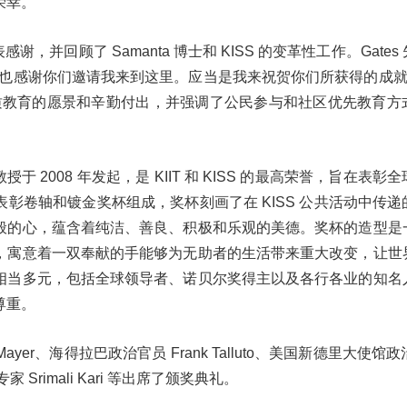
幸。"
表感谢，并回顾了
Samanta
博士和
KISS
的变革性工作。
Gates
也感谢你们邀请我来到这里。应当是我来祝贺你们所获得的成
质教育的愿景和辛勤付出，并强调了公民参与和社区优先教育方
nta 教授于 2008 年发起，是 KIIT 和 KISS 的最高荣誉，旨在表
彰卷轴和镀金奖杯组成，奖杯刻画了在 KISS 公共活动中传递
般的心，蕴含着纯洁、善良、积极和乐观的美德。奖杯的造型是
，寓意着一双奉献的手能够为无助者的生活带来重大改变，让世
相当多元，包括全球领导者、诺贝尔奖得主以及各行各业的知名
尊重。
yer、海得拉巴政治官员 Frank Talluto、美国新德里大使馆政
家 Srimali Kari 等出席了颁奖典礼。