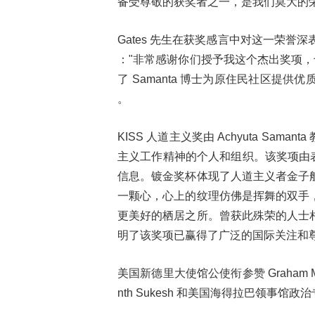
备受尊敬的获奖者之一，是我们莫大的荣
Gates
先生在获奖感言中对这一荣誉深
：
"
非常感谢你们授予我这个杰出奖项，
了
Samanta
博士为原住民社区提供优
。
KISS 人道主义奖由 Achyuta Sama
主义工作精神的个人和组织。该奖项由表
信息。镀金奖杯体现了人道主义者金子
一颗心，心上的纹理仿佛是挥舞的双手
更美好的栖居之所。曾获此殊荣的人士
明了该奖项已赢得了广泛的国际关注和
美国新德里大使馆公使衔参赞 Graham Ma
nth Sukesh 和美国海得拉巴领事馆政治专