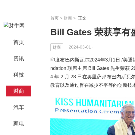
首页
>
财商
>
正文
Bill Gates 荣获享
首页
2024-03-01 ·
财商
资讯
印度布巴内斯瓦尔2024年3月1日 /美通社/ --
ndation 联席主席 Bill Gates 
科技
4 年 2 月 28 日在奥里萨邦布巴内
教育以及通过旨在减少不平等的创新技
财商
汽车
家电