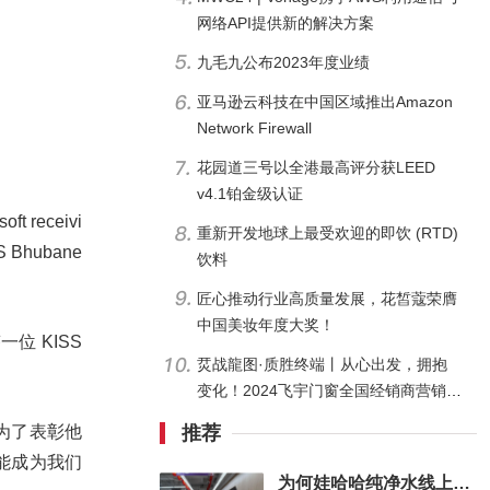
网络API提供新的解决方案
九毛九公布2023年度业绩
亚马逊云科技在中国区域推出Amazon
Network Firewall
花园道三号以全港最高评分获LEED
v4.1铂金级认证
oft receivi
重新开发地球上最受欢迎的即饮 (RTD)
MS Bhubane
饮料
匠心推动行业高质量发展，花皙蔻荣膺
中国美妆年度大奖！
位 KISS
烎战龍图·质胜终端丨从心出发，拥抱
变化！2024飞宇门窗全国经销商营销峰
会圆满落幕！
推荐
不仅是为了表彰他
 能成为我们
为何娃哈哈纯净水线上会卖断货？