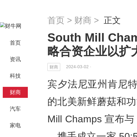
首页
>
财商
>
正文
South Mill C
首页
略合资企业以扩
资讯
2024-03-02 ·
财商
科技
宾夕法尼亚州肯尼特广场
财商
的北美新鲜蘑菇和功能
汽车
Mill Champs 宣
家电
，携手成立一家 50:5