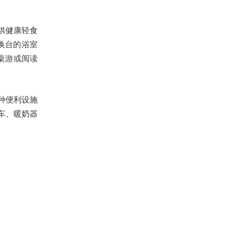
n提供健康轻食
更换台的浴室
享桌游或阅读
种便利设施
车、暖奶器