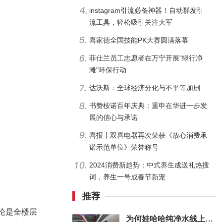
instagram引流必备神器！自动群发引
流工具，轻松吸引关注大军
喜家德全国技能PK大赛圆满落幕
菲仕兰员工志愿者在万宁开展"绿行净
滩"环保行动
达沃斯：全球经济分化与不平等加剧
书赞桉诺百年庆典：重申在华进一步发
展的信心与承诺
喜报丨双喜电器再次荣获《放心消费承
诺示范单位》荣誉称号
2024消费新趋势：中式养生成送礼热搜
词，养生一号成春节新宠
推荐
无论是全楼层
为何娃哈哈纯净水线上会卖断货？