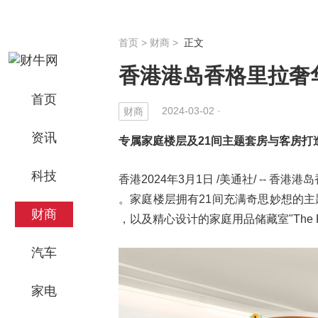
首页
>
财商
>
正文
香港港岛香格里拉奢
首页
2024-03-02 ·
财商
资讯
专属家庭楼层及
21
间主题套房与客房打
科技
香港2024年3月1日 /美通社/ --
。家庭楼层拥有21间充满奇思妙想的主题
财商
，以及精心设计的家庭用品储藏室"The 
汽车
家电