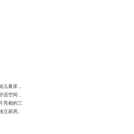
制儿童床，
舒适空间，
月亮相的三
独立厨房。