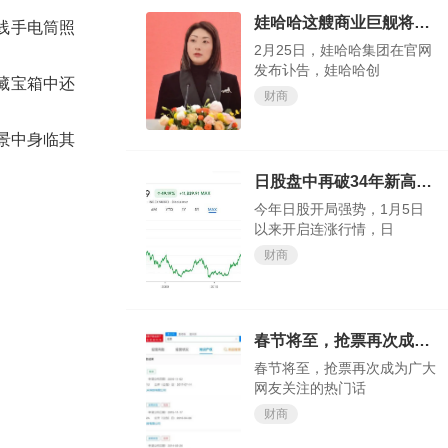
娃哈哈这艘商业巨舰将驶向何方，我们试目以待
线手电筒照
2月25日，娃哈哈集团在官网
发布讣告，娃哈哈创
藏宝箱中还
财商
场景中身临其
日股盘中再破34年新高，今年还涨得动吗？
今年日股开局强势，1月5日
以来开启连涨行情，日
财商
春节将至，抢票再次成为广大网友关注的热门话题
春节将至，抢票再次成为广大
网友关注的热门话
财商