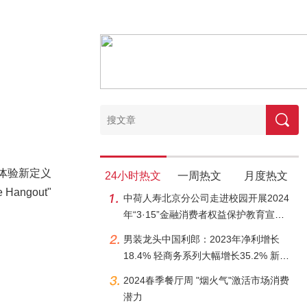
华体验新定义
24小时热文
一周热文
月度热文
ngout"
中荷人寿北京分公司走进校园开展2024
年“3·15”金融消费者权益保护教育宣传
活动
男装龙头中国利郎：2023年净利增长
18.4% 轻商务系列大幅增长35.2% 新零
售渐露头角
2024春季餐厅周 "烟火气"激活市场消费
潜力