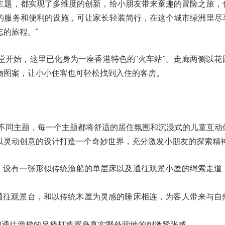
主题，都实现了多维度的创新，给小朋友带来童趣的冒险之旅，
的服务和便利的设施，可让家长轻装简行，在这个城市绿洲里尽
的旅程。"
堂开始，这里已化身为一座香港特色的"火车站"。走廊两侧以花
物图案，让小小住客也可轻松找到入住的客房。
个不同主题，每一个主题都将舒适的居住氛围和沉浸式的儿童互动
以灵动创意的设计打造一个奇妙世界，充分激发小朋友的探索精
，设有一张形似传统渔船的单层床以及通往观景小屋的绳索走道
通往观景台，和以传统木屋为灵感的睡床相连，为客人带来与自
和通往滑梯的吊桥打造置身真实野外营地的刺激紧张感。