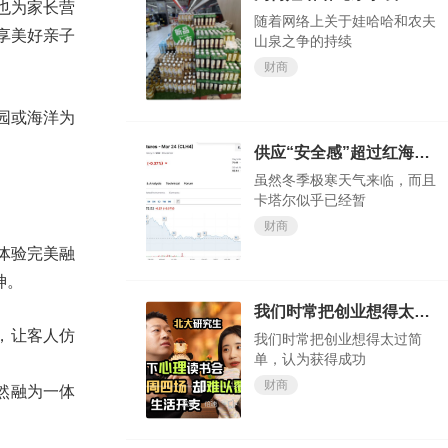
也为家长营
随着网络上关于娃哈哈和农夫
享美好亲子
山泉之争的持续
财商
园或海洋为
供应“安全感”超过红海“危机感”？欧洲天然气价格大跌
虽然冬季极寒天气来临，而且
卡塔尔似乎已经暂
财商
体验完美融
神。
我们时常把创业想得太过简单，认为获得成功轻而易举
，让客人仿
我们时常把创业想得太过简
单，认为获得成功
财商
然融为一体