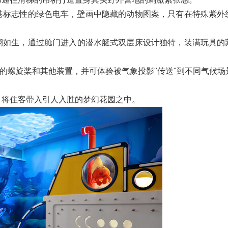
港标志性的绿色电车，壁画中隐藏的动物图案，只有在特殊紫外
栩如生，通过舱门进入的潜水艇式双层床设计独特，装满玩具的
船"的螺旋桨和其他装置，并可体验被气象投影"传送"到不同气候
，将住客带入引人入胜的梦幻花园之中。