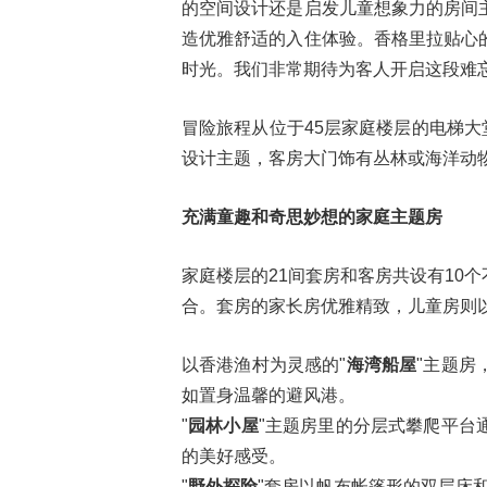
的空间设计还是启发儿童想象力的房间
造优雅舒适的入住体验。香格里拉贴心
时光。我们非常期待为客人开启这段难忘
冒险旅程从位于45层家庭楼层的电梯大
设计主题，客房大门饰有丛林或海洋动
充满童趣和奇思妙想的家庭主题房
家庭楼层的21间套房和客房共设有10
合。套房的家长房优雅精致，儿童房则
以香港渔村为灵感的"
海湾船屋
"主题房
如置身温馨的避风港。
"
园林小屋
"主题房里的分层式攀爬平台
的美好感受。
"
野外探险
"套房以帆布帐篷形的双层床