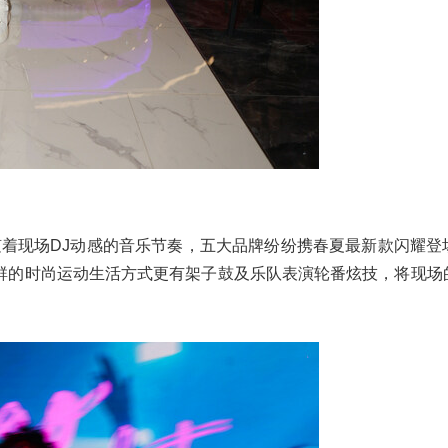
随着现场DJ动感的音乐节奏，五大品牌纷纷携春夏最新款闪耀登
群的时尚运动生活方式更有架子鼓及乐队表演轮番炫技，将现场