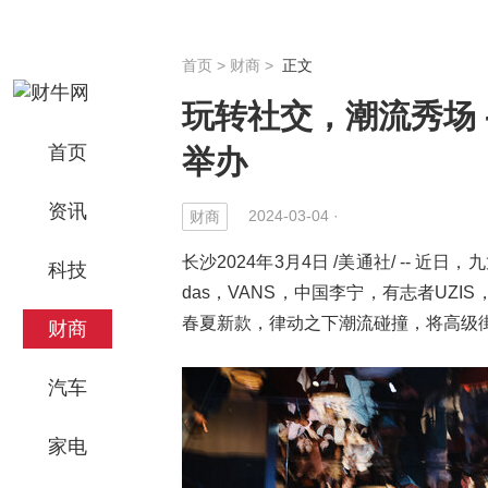
首页
>
财商
>
正文
玩转社交，潮流秀场 --
首页
举办
资讯
2024-03-04 ·
财商
长沙2024年3月4日 /美通社/ -- 
科技
das，VANS，中国李宁，有志者UZIS，
春夏新款，律动之下潮流碰撞，将高级
财商
汽车
家电