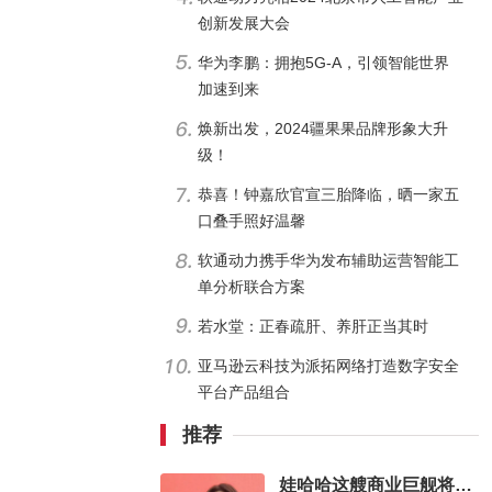
创新发展大会
华为李鹏：拥抱5G-A，引领智能世界
加速到来
焕新出发，2024疆果果品牌形象大升
级！
恭喜！钟嘉欣官宣三胎降临，晒一家五
口叠手照好温馨
软通动力携手华为发布辅助运营智能工
单分析联合方案
若水堂：正春疏肝、养肝正当其时
亚马逊云科技为派拓网络打造数字安全
平台产品组合
推荐
娃哈哈这艘商业巨舰将驶向何方，我们试目以待