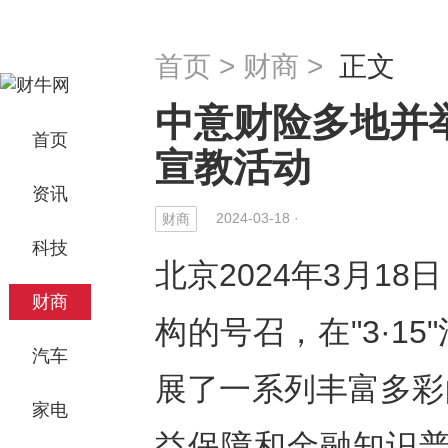
首页
>
财商
>
正文
中意财险多地并举
首页
宣教活动
资讯
2024-03-18 ·
财商
科技
北京2024年3月18日
财商
构的号召，在"3·1
汽车
展了一系列丰富多彩
家电
益保障和金融知识普