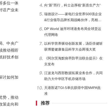
等多位一体
向“新”而行，科士达厚植“新质生产力”
，对话产业未
瑞德设计——家电行业世界500强企业
&行业领导品牌长期战略伙伴，亮相
AWE2024
DP World 迪拜环球港务布局全球货运
代理网络
局、中央广
以科学营养驱动创新发展，汤臣倍健斩
获博鳌健康食品科学大会两项大奖
续推动视听
抓好技术创
《阿尔茨海默病早防早治联合提示》在
京发布
江波龙与西部数据拓展业务合作，共同
探讨如何加
助力大中华区手机存储市场
天港医诺TGI-5单抗获得中国NMPA批
准
台优势，推动
推荐
政策走向和