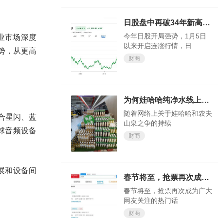
日股盘中再破34年新高，今年还涨得动吗？
今年日股开局强势，1月5日
业市场深度
以来开启连涨行情，日
势，从更高
财商
为何娃哈哈纯净水线上会卖断货？
随着网络上关于娃哈哈和农夫
合星闪、蓝
山泉之争的持续
球音频设备
财商
展和设备间
春节将至，抢票再次成为广大网友关注的热门话题
春节将至，抢票再次成为广大
网友关注的热门话
财商