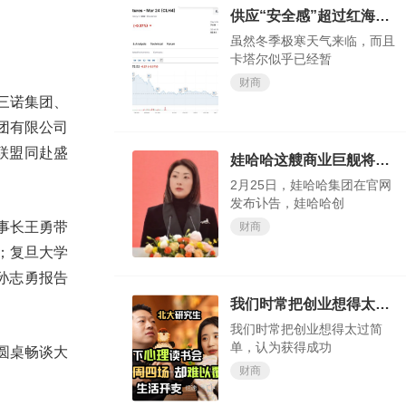
供应“安全感”超过红海“危机感”？欧洲天然气价格大跌
虽然冬季极寒天气来临，而且
卡塔尔似乎已经暂
财商
三诺集团、
团有限公司
联盟同赴盛
娃哈哈这艘商业巨舰将驶向何方，我们试目以待
2月25日，娃哈哈集团在官网
发布讣告，娃哈哈创
事长王勇带
财商
；复旦大学
孙志勇报告
我们时常把创业想得太过简单，认为获得成功轻而易举
我们时常把创业想得太过简
单，认为获得成功
圆桌畅谈大
财商