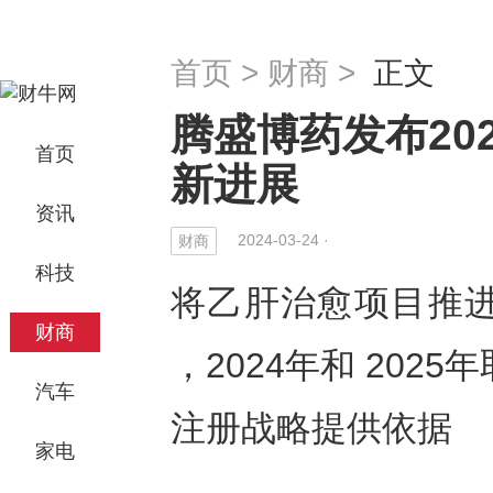
首页
>
财商
>
正文
腾盛博药发布20
首页
新进展
资讯
2024-03-24 ·
财商
科技
将乙肝治愈项目推
财商
，
2024
年和
2025
年
汽车
注册战略提供依据
家电