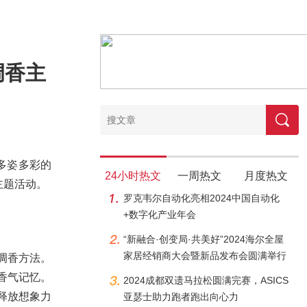
调香主
多姿多彩的
24小时热文
一周热文
月度热文
主题活动。
罗克韦尔自动化亮相2024中国自动化
+数字化产业年会
“新融合·创变局·共美好”2024海尔全屋
家居经销商大会暨新品发布会圆满举行
调香方法。
香气记忆。
2024成都双遗马拉松圆满完赛，ASICS
释放想象力
亚瑟士助力跑者跑出向心力