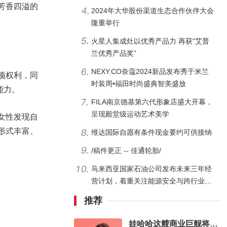
芳香四溢的
2024年大华股份渠道生态合作伙伴大会
隆重举行
火星人集成灶以优秀产品力 再获“艾普
兰优秀产品奖”
NEXY.CO奈蔻2024新品发布秀于米兰
项权利，同
时装周•福田时尚盛典智美盛放
能力。
FILA南京德基第六代形象店盛大开幕，
呈现殿堂级运动艺术美学
女性发现自
形式丰富、
维达国际自愿有条件现金要约可供接纳
/稿件更正 -- 佳通轮胎/
马来西亚国家石油公司发布未来三年经
营计划，着重关注能源安全与跨行业合
作
推荐
娃哈哈这艘商业巨舰将驶向何方，我们试目以待