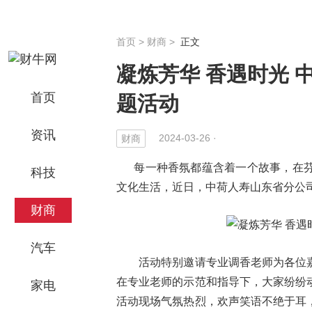
首页
>
财商
>
正文
凝炼芳华 香遇时光
首页
题活动
资讯
2024-03-26 ·
财商
每一种香氛都蕴含着一个故事，在芬
科技
文化生活，近日，中荷人寿山东省分公司
财商
汽车
活动特别邀请专业调香老师为各位嘉
在专业老师的示范和指导下，大家纷纷
家电
活动现场气氛热烈，欢声笑语不绝于耳