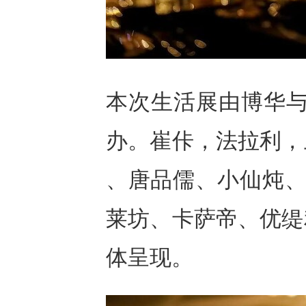
本次生活展由博华与Z
办。崔佧，法拉利，
、唐品儒、小仙炖、轩尼诗
莱坊、卡萨帝、优缇
体呈现。