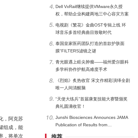
Dell VxRail继续提供VMware永久授
权，帮助企业构建两地三中心容灾方案
电视剧《繁花》金曲OST专辑上线 环
球音乐多首经典曲目致敬时代
泰国皇家医药团队打造的首款护肤面
膜“FILTERS滤镜之谜
青光眼遇上眶尖肿瘤——福州爱尔眼科
多学科协作护航高难度手术
《烈焰》炙热收官 宋文作精彩演绎全剧
唯一人间清醒脑
“天使大练兵”首届康复技能大赛暨颁奖
典礼圆满收官！
Junshi Biosciences Announces JAMA
化，阿克苏
Publication of Results from
罐组成，能
NEOTORCH
率，将单次
推荐