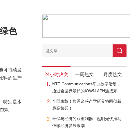
焦绿色
地可持续发
24小时热文
一周热文
月度热文
涂料的生产
NTT Communications举办数字活动，
通过全世界最长的IOWN APN连接东京
和金泽，以纪念北陆新干线的延伸
全国表彰！楼秀余获产学研界协同创新
、特别是水
最高荣誉！
范畴。
环保与经济的双重利器：起明光伏推动
低碳经济发展浪潮