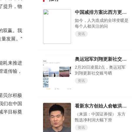
了提升，物
中国减排方案比西方更有优势
如今，人为造成的全球变暖是
每个人都关注的问
的双赢。我
资讯
量发展。“
奥运冠军刘翔更新社交账号晒出近照 时隔473天更新动态！
能耗来推进
2月20日凌晨2点，奥运冠军
管道传输，
刘翔更新社交账号晒
资讯
诺贝尔积极
我们在中国
看新东方创始人俞敏洪如何回应董宇辉新号分流的？
减半目标奠
（来源：中国证券报） 东方
甄选净利润大幅下滑
资讯