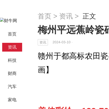
首页
>
资讯
>
正文
梅州平远蕉岭瓷
首页
2024-03-10 ·
资讯
资讯
赣州于都高标农田瓷
科技
画】
财商
汽车
家电