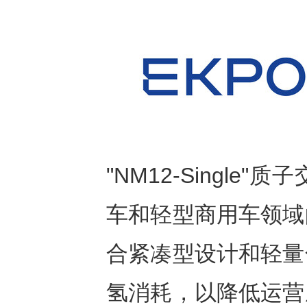
"NM12-Singl
车和轻型商用车领域
合紧凑型设计和轻量
氢消耗，以降低运营