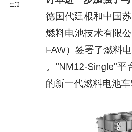
生活
德国代廷根和中国苏州20
燃料电池技术有限公
FAW）签署了燃料
。"NM12-Sing
的新一代燃料电池车