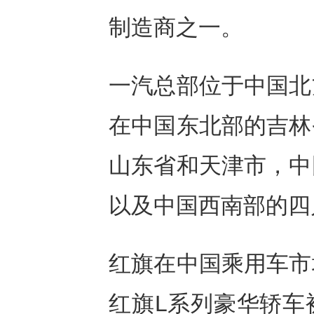
制造商之一。
一汽总部位于中国北
在中国东北部的吉林
山东省和天津市，中
以及中国西南部的四
红旗在中国乘用车市
红旗L系列豪华轿车