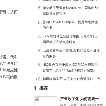
翰林航宇受邀参加2024PHT·固体制剂
干预，从而
高质量发展论坛
思科CRS-MSC-X板卡：提升网络性能
的利器
Kelly陈慧琳全新国语单曲《时光厚礼》
唱温情岁月惜点滴时光
以旧换新释放万亿市场 长虹美菱开展股
东内购会
转运、代谢
他们进食时
NIQ联合京东小魔方X京东C2M智造平
和肺顺应性
台发布《2024年新品消费趋势报告》
到后期的慢
柏厨稳韧实干 以完美交付点亮美好生活
推荐
产业数字化 为何需要一朵实体云？
改革开放前，国内供应链主要