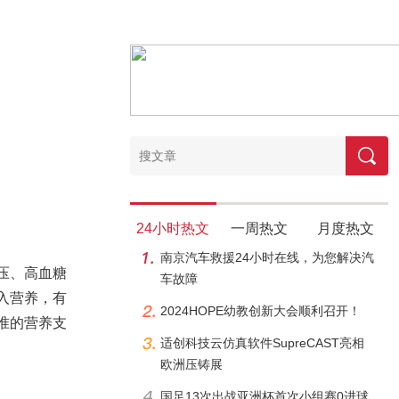
24小时热文
一周热文
月度热文
南京汽车救援24小时在线，为您解决汽
压、高血糖
车故障
入营养，有
2024HOPE幼教创新大会顺利召开！
准的营养支
适创科技云仿真软件SupreCAST亮相
欧洲压铸展
国足13次出战亚洲杯首次小组赛0进球