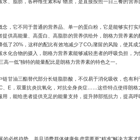
碳水、脂肪，各种维生素和矿物质，是直接按照一日三餐的营养
概念，它不同于普通的营养品、单一的蛋白粉，它是能够实打实
者提供高能量、高蛋白、高脂肪的营养供给外，朗格力营养素的
低了20%，这样的配比有效地减少了CO₂潴留的风险，使其成
碳水化合物的摄入，朗格力营养素能够减轻患者的呼吸负担，为
三高一低”独特的能量配比是朗格力营养素的特色之一。
中链甘油三酯替代部分长链脂肪酸，不仅易于消化吸收，也有利
、C、E，双重抗炎抗氧化，对抗全身炎症……这些特点使得朗格
服用，能给患者提供充足的能量支持，提升肺部抵抗力，提高呼
展的必然趋势，并且消费群体健康焦虑需要更“精准”解决方案才