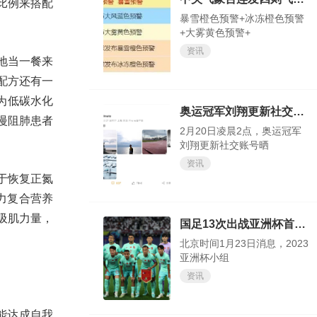
比例来搭配
暴雪橙色预警+冰冻橙色预警
+大雾黄色预警+
资讯
地当一餐来
配方还有一
为低碳水化
奥运冠军刘翔更新社交账号晒出近照 时隔473天更新动态！
慢阻肺患者
2月20日凌晨2点，奥运冠军
刘翔更新社交账号晒
资讯
于恢复正氮
力复合营养
吸肌力量，
国足13次出战亚洲杯首次小组赛0进球
北京时间1月23日消息，2023
亚洲杯小组
资讯
能达成自我