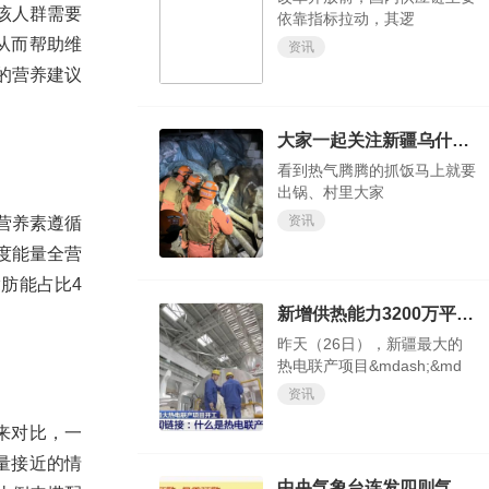
该人群需要
依靠指标拉动，其逻
从而帮助维
资讯
的营养建议
大家一起关注新疆乌什7.1级地震救援见闻
看到热气腾腾的抓饭马上就要
出锅、村里大家
资讯
营养素遵循
度能量全营
肪能占比4
新增供热能力3200万平方米 新疆最大热电联产项目开工
昨天（26日），新疆最大的
热电联产项目&mdash;&md
资讯
奶来对比，一
量接近的情
中央气象台连发四则气象灾害预警