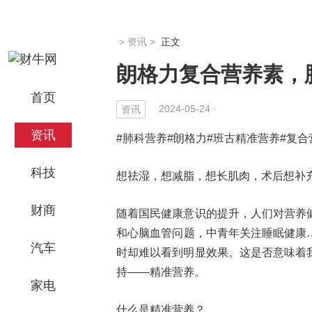
>
资讯
>
正文
朗格力复合营养素，
首页
2024-05-24 ·
资讯
资讯
#肺科营养#朗格力#班古精准营养#复合
科技
想祛湿，想减脂，想长肌肉，术后想补
财商
随着国民健康意识的提升，人们对营养
和心脑血管问题，中青年关注睡眠健康
汽车
时却难以看到明显效果。这是否意味着
持——精准营养。
家电
什么是精准营养？