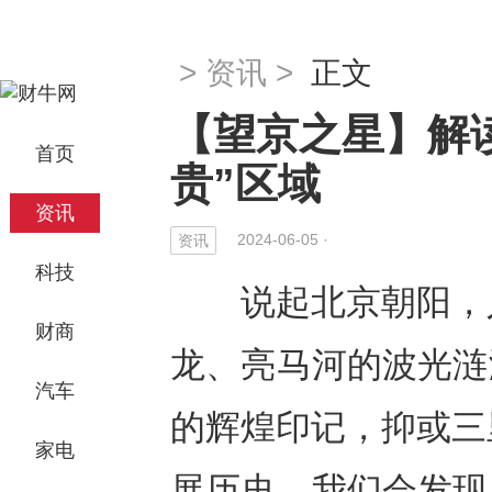
>
资讯
>
正文
【望京之星】解
首页
贵”区域
资讯
2024-06-05 ·
资讯
科技
说起北京朝阳，人
财商
龙、亮马河的波光涟
汽车
的辉煌印记，抑或三
家电
展历史，我们会发现