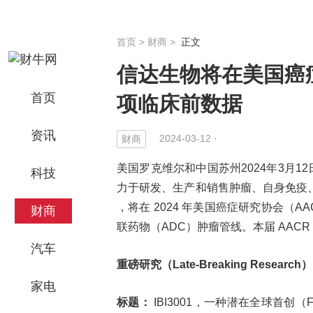
首页
>
财商
>
正文
信达生物将在美国癌症
首页
项临床前数据
资讯
2024-03-12 ·
财商
美国罗克维尔和中国苏州2024年3月12
科技
力于研发、生产和销售肿瘤、自身免疫
，将在 2024 年美国癌症研究协会
财商
联药物（ADC）肿瘤管线。本届 AACR
汽车
重磅研究（
Late-Breaking Research）
家电
标题：
IBI3001，一种潜在全球首创（Fi