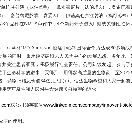
昔单抗注射液（达伯华®），佩米替尼片（达伯坦®），奥雷巴替
®），塞普替尼胶囊（睿妥®），伊基奥仑赛注射液（福可苏®）
3个品种在NMPA审评中，4个新药分子进入III期或关键性临
Incyte和MD Anderson 癌症中心等国际合作方达成30多项
发展的同时，秉承经济建设以人民为中心的发展思想。多年来，
患者并关注患者家庭，积极履行社会责任。公司陆续发起、参与了
于生命科学的进步，买得到、用得起高质量的生物药。至2023
者，药物捐赠总价值34亿元人民币。信达生物希望和大家一起努
姓用药可及性和人民对生命健康美好愿望的追求。
o.com
或公司领英账号
www.linkedin.com/company/innovent-biolo
适应症的使用。