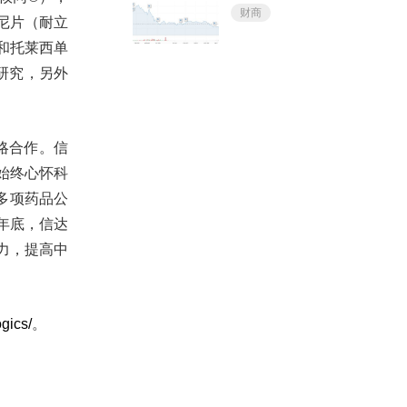
财商
尼片（耐立
和托莱西单
床研究，另外
战略合作。信
始终心怀科
多项药品公
年底，信达
力，提高中
gics/
。