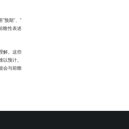
预期"、"
属前瞻性表述
理解。这些
难以预计。
能会与前瞻