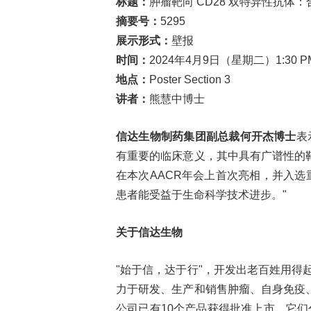
标题：
肿瘤靶向 CD28 双特异性抗体
摘要号：
5295
展示形式：
壁报
时间：
2024年4月9日（星期二）1:30 PM
地点：
Poster Section 3
讲者：
熊慧中博士
信达生物制药集团副总裁何开杰博士
表
有重要的临床意义，其中具有广谱性的
在本次AACR年会上首次亮相，并入选重磅研
患者能受益于生命科学技术进步。"
关于信达生物
"始于信，达于行"，开发出老百姓用得
力于研发、生产和销售肿瘤、自身免疫
公司已有10个产品获得批准上市，它