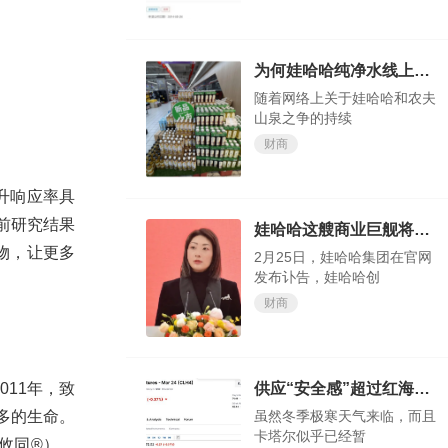
为何娃哈哈纯净水线上会卖断货？
随着网络上关于娃哈哈和农夫
山泉之争的持续
财商
升响应率具
前研究结果
娃哈哈这艘商业巨舰将驶向何方，我们试目以待
药物，让更多
2月25日，娃哈哈集团在官网
发布讣告，娃哈哈创
财商
供应“安全感”超过红海“危机感”？欧洲天然气价格大跌
11年，致
虽然冬季极寒天气来临，而且
多的生命。
卡塔尔似乎已经暂
攸同®），