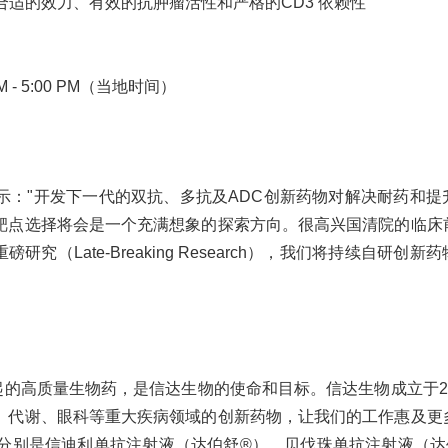
：合适的效力、有效的抗肿瘤活性和严格的CD3 依赖性
 - 5:00 PM（当地时间）
示："开发下一代的双抗、多抗及ADC创新药物对解决耐药和提
靶点选择将会是一个充满想象的探索方向。很高兴国清院的临床
究（Late-Breaking Research），我们将持续自研创新
起的高质量生物药，是信达生物的使命和目标。信达生物成立于20
、代谢、眼科等重大疾病领域的创新药物，让我们的工作惠及更
们分别是信迪利单抗注射液（达伯舒®），贝伐珠单抗注射液（达