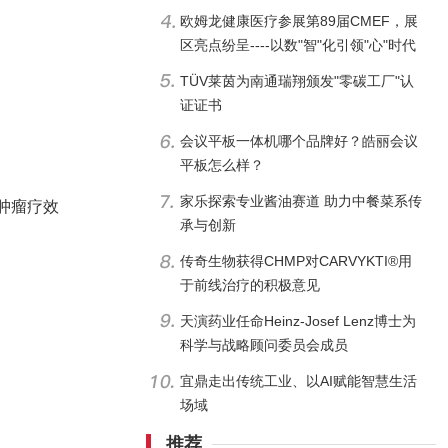
欧姆龙健康医疗参展第89届CMEF，展
区亮点纷呈----以数"智"化引领"心"时代
TÜV莱茵为南通瑞翔颁发"零碳工厂"认
证证书
会议平板一体机哪个品牌好？皓丽会议
平板怎么样？
家乐探索专业酱油赛道 助力中餐菜系传
抗肿瘤疗效
承与创新
传奇生物获得CHMP对CARVYKTI®用
于前线治疗的积极意见
天演药业任命Heinz-Josef Lenz博士为
科学与战略顾问委员会成员
宜鼎走出传统工业、以AI赋能智慧生活
场域
推荐