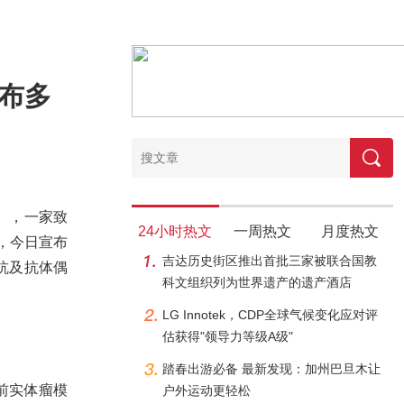
公布多
1），一家致
24小时热文
一周热文
月度热文
，今日宣布
吉达历史街区推出首批三家被联合国教
双抗及抗体偶
科文组织列为世界遗产的遗产酒店
LG Innotek，CDP全球气候变化应对评
估获得"领导力等级A级"
踏春出游必备 最新发现：加州巴旦木让
临床前实体瘤模
户外运动更轻松