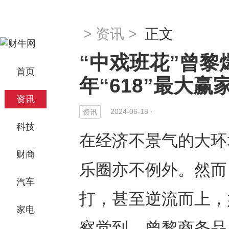
>
资讯
>
正文
“中戏班花”曾黎
首页
年“618”最大赢
资讯
2024-06-18 ·
资讯
科技
在经济不景气的大环
财商
乐圈亦不例外。然而
汽车
打，甚至逆流而上，
家电
察觉到，曾黎商务品